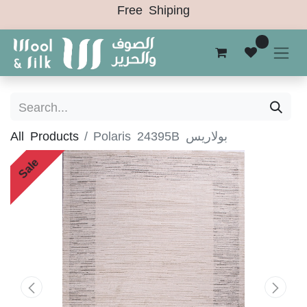
Free Shiping
0
All Products
Polaris 24395B بولاريس
Sale