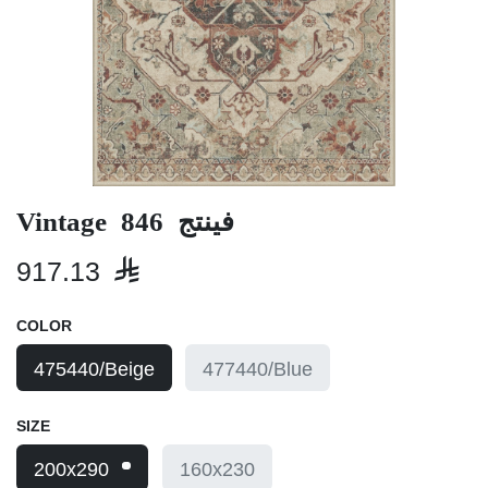
Vintage 846 فينتج
917.13

COLOR
475440/Beige
477440/Blue
SIZE
200x290
160x230